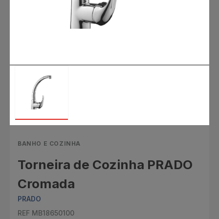
BANHO E COZINHA
Torneira de Cozinha PRADO
Cromada
PRADO
REF MB18650100