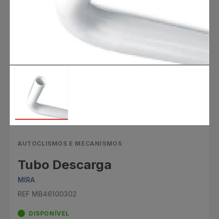
AUTOCLISMOS E MECANISMOS
Tubo Descarga
MIRA
REF MB46100302
DISPONÍVEL