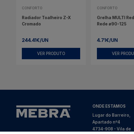
CONFORTO
CONFORTO
Radiador Toalheiro Z-X
Grelha MULTI Red
Cromado
Rede ø90-125
244.41€/UN
4.71€/UN
VER PRODUTO
VER PROD
ONDE ESTAMOS
Lugar do Barreiro,
Apartado nº4
4734-908 - Vila de