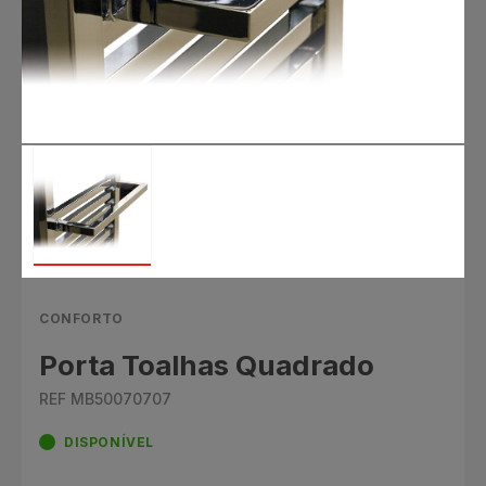
CONFORTO
Porta Toalhas Quadrado
REF MB50070707
DISPONÍVEL