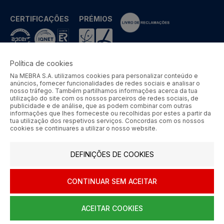
CERTIFICAÇÕES
PRÉMIOS
Política de cookies
Na MEBRA S.A. utilizamos cookies para personalizar conteúdo e
MEBRA - Comércio por Grosso de Metais e Acessórios de Braga
anúncios, fornecer funcionalidades de redes sociais e analisar o
S.A. © 2026 Todos os direitos reservados.
nosso tráfego. Também partilhamos informações acerca da tua
utilização do site com os nossos parceiros de redes sociais, de
Aos preços apresentados acresce IVA à taxa em vigor.
publicidade e de análise, que as podem combinar com outras
informações que lhes forneceste ou recolhidas por estes a partir da
tua utilização dos respetivos serviços. Concordas com os nossos
SIGA-NOS
cookies se continuares a utilizar o nosso website.
DEFINIÇÕES DE COOKIES
CONTINUAR SEM ACEITAR
ACEITAR COOKIES
0
HOME
AJUDA
MENU
CARRINHO
CONTA