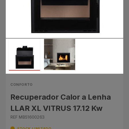
CONFORTO
Recuperador Calor a Lenha
LLAR XL VITRUS 17.12 Kw
REF MB51600263
STOCK LIMITADO