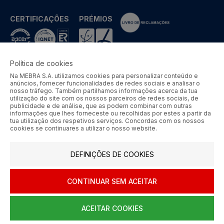
CERTIFICAÇÕES
PRÉMIOS
Política de cookies
Na MEBRA S.A. utilizamos cookies para personalizar conteúdo e
MEBRA - Comércio por Grosso de Metais e Acessórios de Braga
anúncios, fornecer funcionalidades de redes sociais e analisar o
S.A. © 2026 Todos os direitos reservados.
nosso tráfego. Também partilhamos informações acerca da tua
utilização do site com os nossos parceiros de redes sociais, de
Aos preços apresentados acresce IVA à taxa em vigor.
publicidade e de análise, que as podem combinar com outras
informações que lhes forneceste ou recolhidas por estes a partir da
tua utilização dos respetivos serviços. Concordas com os nossos
SIGA-NOS
cookies se continuares a utilizar o nosso website.
DEFINIÇÕES DE COOKIES
CONTINUAR SEM ACEITAR
ACEITAR COOKIES
0
HOME
AJUDA
MENU
CARRINHO
CONTA