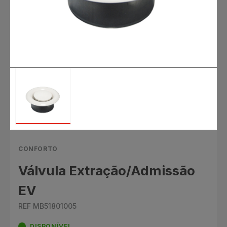
CONFORTO
Válvula Extração/Admissão
EV
REF MB51801005
DISPONÍVEL