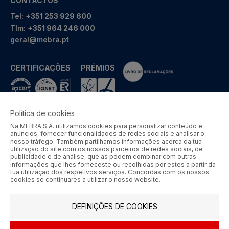
CONTACTOS
Tel:
+351 253 929 600
Tlm:
+351 964 246 000
geral@mebra.pt
CERTIFICAÇÕES
PRÉMIOS
Política de cookies
Na MEBRA S.A. utilizamos cookies para personalizar conteúdo e
MEBRA - Comércio por Grosso de Metais e Acessórios de Braga
anúncios, fornecer funcionalidades de redes sociais e analisar o
S.A. © 2026 Todos os direitos reservados.
nosso tráfego. Também partilhamos informações acerca da tua
utilização do site com os nossos parceiros de redes sociais, de
Aos preços apresentados acresce IVA à taxa em vigor.
publicidade e de análise, que as podem combinar com outras
informações que lhes forneceste ou recolhidas por estes a partir da
tua utilização dos respetivos serviços. Concordas com os nossos
SIGA-NOS
cookies se continuares a utilizar o nosso website.
DEFINIÇÕES DE COOKIES