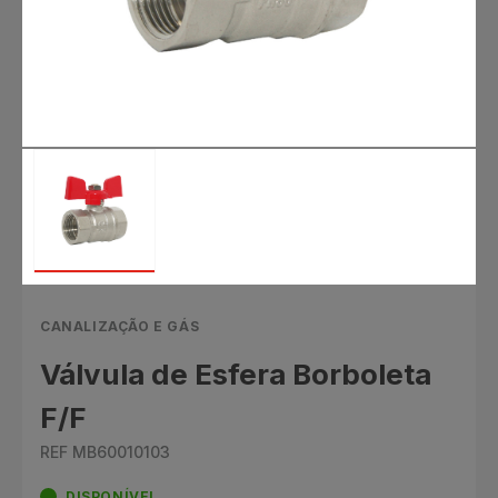
CANALIZAÇÃO E GÁS
Válvula de Esfera Borboleta
F/F
REF MB60010103
DISPONÍVEL