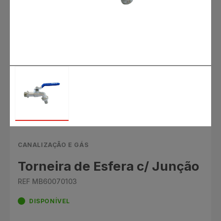
CANALIZAÇÃO E GÁS
Torneira de Esfera c/ Junção
REF MB60070103
DISPONÍVEL