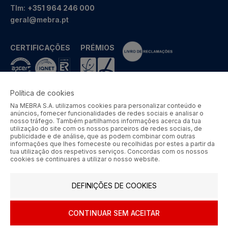
Tlm:
+351 964 246 000
geral@mebra.pt
CERTIFICAÇÕES
PRÉMIOS
Política de cookies
Na MEBRA S.A. utilizamos cookies para personalizar conteúdo e
MEBRA - Comércio por Grosso de Metais e Acessórios de Braga
anúncios, fornecer funcionalidades de redes sociais e analisar o
S.A. © 2026 Todos os direitos reservados.
nosso tráfego. Também partilhamos informações acerca da tua
utilização do site com os nossos parceiros de redes sociais, de
Aos preços apresentados acresce IVA à taxa em vigor.
publicidade e de análise, que as podem combinar com outras
informações que lhes forneceste ou recolhidas por estes a partir da
tua utilização dos respetivos serviços. Concordas com os nossos
SIGA-NOS
cookies se continuares a utilizar o nosso website.
DEFINIÇÕES DE COOKIES
CONTINUAR SEM ACEITAR