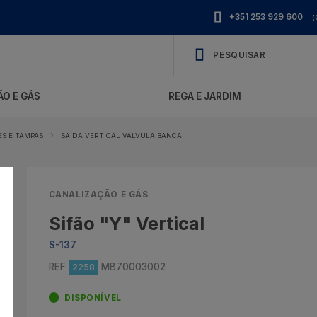
+351 253 929 600
(
O E GÁS
REGA E JARDIM
ES E TAMPAS
SAÍDA VERTICAL VÁLVULA BANCA
CANALIZAÇÃO E GÁS
Sifão "Y" Vertical
S-137
REF
MB70003002
2258
DISPONÍVEL