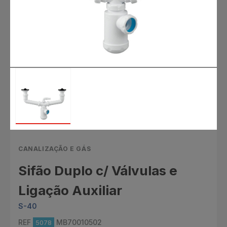
CANALIZAÇÃO E GÁS
Sifão Duplo c/ Válvulas e
Ligação Auxiliar
S-40
REF
MB70010502
5078