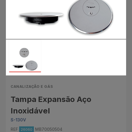
CANALIZAÇÃO E GÁS
Tampa Expansão Aço
Inoxidável
S-130V
REF
MB70050504
26060