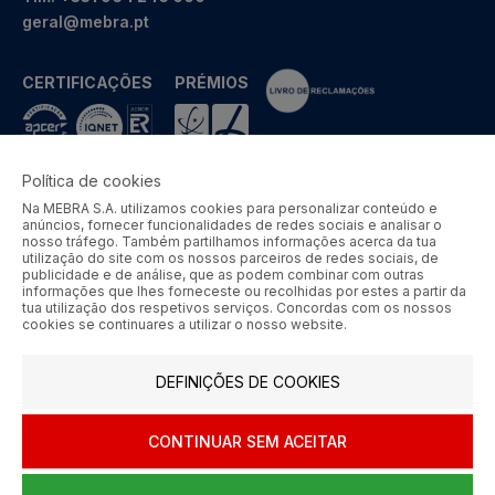
geral@mebra.pt
CERTIFICAÇÕES
PRÉMIOS
Política de cookies
Na MEBRA S.A. utilizamos cookies para personalizar conteúdo e
MEBRA - Comércio por Grosso de Metais e Acessórios de Braga
anúncios, fornecer funcionalidades de redes sociais e analisar o
S.A. © 2026 Todos os direitos reservados.
nosso tráfego. Também partilhamos informações acerca da tua
utilização do site com os nossos parceiros de redes sociais, de
Aos preços apresentados acresce IVA à taxa em vigor.
publicidade e de análise, que as podem combinar com outras
informações que lhes forneceste ou recolhidas por estes a partir da
tua utilização dos respetivos serviços. Concordas com os nossos
SIGA-NOS
cookies se continuares a utilizar o nosso website.
DEFINIÇÕES DE COOKIES
CONTINUAR SEM ACEITAR