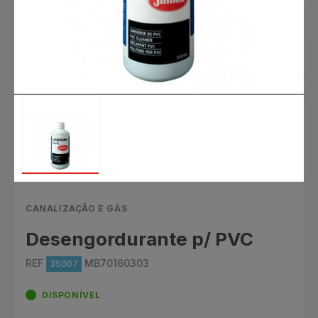
CANALIZAÇÃO E GÁS
Desengordurante p/ PVC
REF
MB70160303
35007
DISPONÍVEL