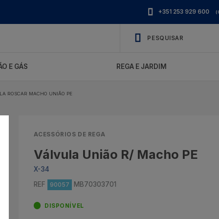
+351 253 929 600
(
O E GÁS
REGA E JARDIM
LA ROSCAR MACHO UNIÃO PE
ACESSÓRIOS DE REGA
Válvula União R/ Macho PE
X-34
REF
MB70303701
90057
DISPONÍVEL