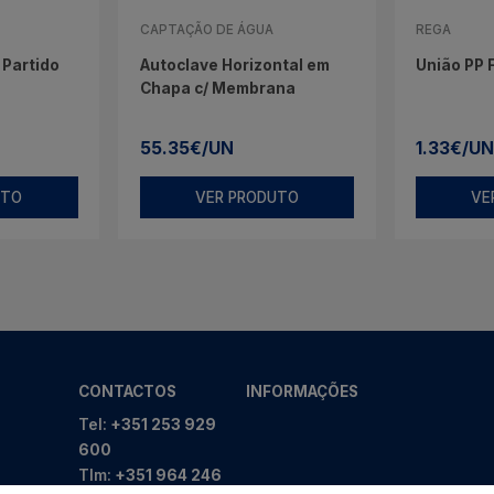
CAPTAÇÃO DE ÁGUA
REGA
 Partido
Autoclave Horizontal em
União PP
Chapa c/ Membrana
55.35€/UN
1.33€/U
UTO
VER PRODUTO
VE
CONTACTOS
INFORMAÇÕES
Tel:
+351 253 929
600
Tlm:
+351 964 246