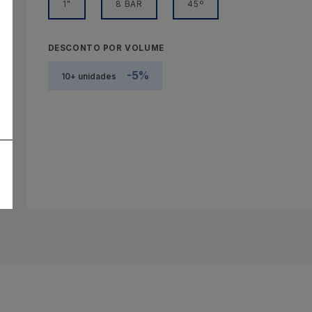
1"
8 BAR
45º
DESCONTO POR VOLUME
-5%
10+ unidades