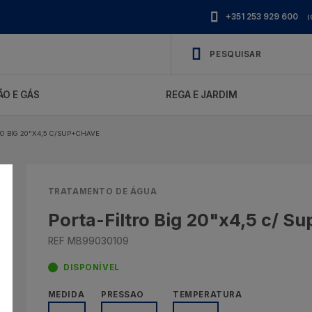
+351 253 929 600
(
O E GÁS
REGA E JARDIM
O BIG 20"X4,5 C/SUP+CHAVE
TRATAMENTO DE ÁGUA
Porta-Filtro Big 20"x4,5 c/ S
REF MB99030109
DISPONÍVEL
MEDIDA
PRESSAO
TEMPERATURA