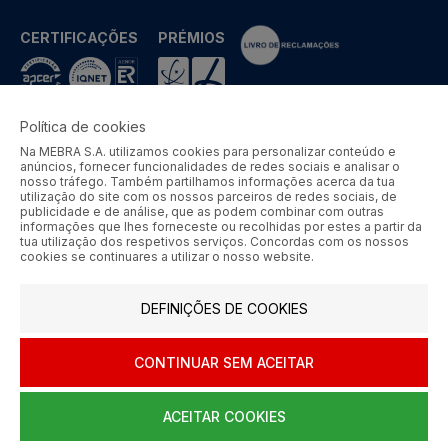
CERTIFICAÇÕES
PRÉMIOS
Política de cookies
Na MEBRA S.A. utilizamos cookies para personalizar conteúdo e
MEBRA - Comércio por Grosso de Metais e Acessórios de Braga
anúncios, fornecer funcionalidades de redes sociais e analisar o
S.A. © 2026 Todos os direitos reservados.
nosso tráfego. Também partilhamos informações acerca da tua
utilização do site com os nossos parceiros de redes sociais, de
Aos preços apresentados acresce IVA à taxa em vigor.
publicidade e de análise, que as podem combinar com outras
informações que lhes forneceste ou recolhidas por estes a partir da
tua utilização dos respetivos serviços. Concordas com os nossos
SIGA-NOS
cookies se continuares a utilizar o nosso website.
DEFINIÇÕES DE COOKIES
CONTINUAR SEM ACEITAR
ACEITAR COOKIES
0
HOME
AJUDA
MENU
CARRINHO
CONTA