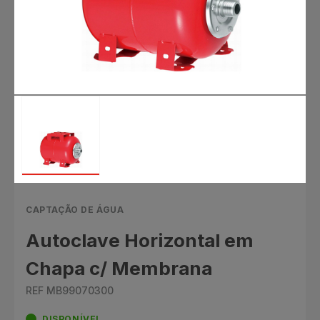
CAPTAÇÃO DE ÁGUA
Autoclave Horizontal em
Chapa c/ Membrana
REF MB99070300
DISPONÍVEL