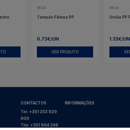
REGA
REGA
Macho
Tampão Fêmea PP
União PP
0.73€/UN
1.33€/U
UTO
VER PRODUTO
VE
CONTACTOS
INFORMAÇÕES
Tel:
+351 253 929
600
Tlm:
+351 964 246