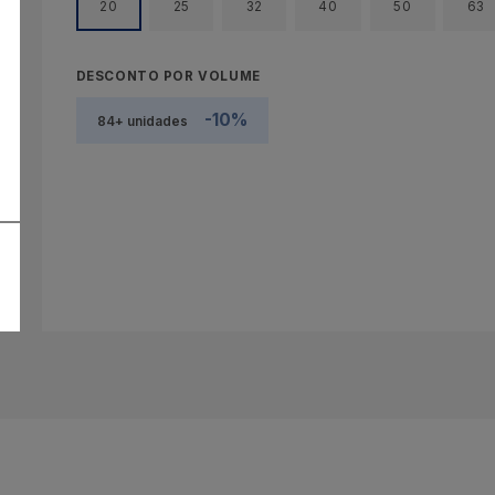
20
25
32
40
50
63
DESCONTO POR VOLUME
-10%
84+ unidades