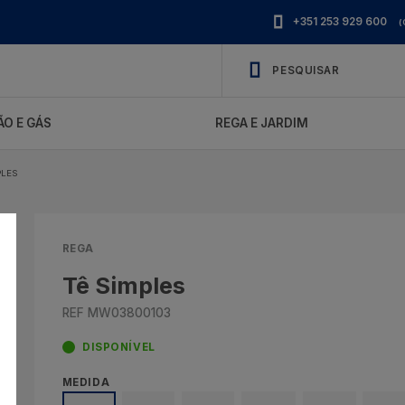
+351 253 929 600
(
O E GÁS
REGA E JARDIM
PLES
REGA
Tê Simples
REF MW03800103
DISPONÍVEL
MEDIDA