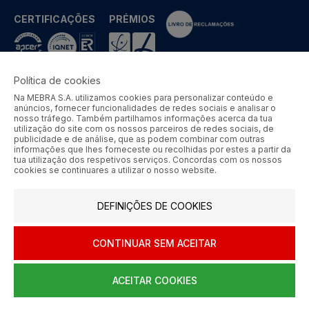
CERTIFICAÇÕES
PRÉMIOS
Política de cookies
Na MEBRA S.A. utilizamos cookies para personalizar conteúdo e
MEBRA - Comércio por Grosso de Metais e Acessórios de Braga
anúncios, fornecer funcionalidades de redes sociais e analisar o
S.A. © 2026 Todos os direitos reservados.
nosso tráfego. Também partilhamos informações acerca da tua
utilização do site com os nossos parceiros de redes sociais, de
Aos preços apresentados acresce IVA à taxa em vigor.
publicidade e de análise, que as podem combinar com outras
informações que lhes forneceste ou recolhidas por estes a partir da
tua utilização dos respetivos serviços. Concordas com os nossos
SIGA-NOS
cookies se continuares a utilizar o nosso website.
DEFINIÇÕES DE COOKIES
CONTINUAR SEM ACEITAR
ACEITAR COOKIES
0
HOME
AJUDA
MENU
CARRINHO
CONTA