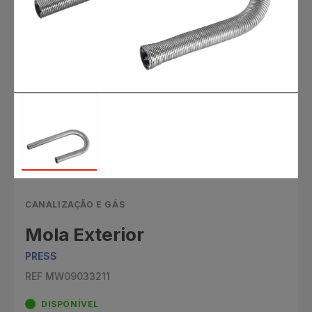
CANALIZAÇÃO E GÁS
Mola Exterior
PRESS
REF MW09033211
DISPONÍVEL