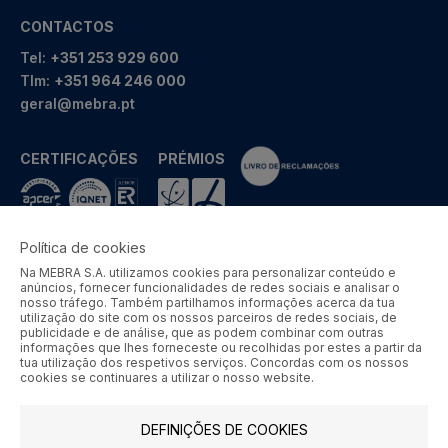
CONTACTOS
Tel:
+351 253 929 600
Tlm:
+351 964 246 000
geral@mebra.pt
CERTIFICAÇÕES
PRÉMIOS
Política de cookies
Na MEBRA S.A. utilizamos cookies para personalizar conteúdo e
MEBRA - Comércio por Grosso de Metais e Acessórios de Braga
anúncios, fornecer funcionalidades de redes sociais e analisar o
S.A. © 2026 Todos os direitos reservados.
nosso tráfego. Também partilhamos informações acerca da tua
utilização do site com os nossos parceiros de redes sociais, de
Aos preços apresentados acresce IVA à taxa em vigor.
publicidade e de análise, que as podem combinar com outras
informações que lhes forneceste ou recolhidas por estes a partir da
tua utilização dos respetivos serviços. Concordas com os nossos
SIGA-NOS
cookies se continuares a utilizar o nosso website.
DEFINIÇÕES DE COOKIES