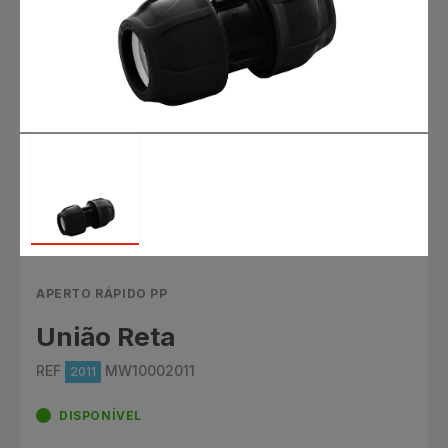
APERTO RÁPIDO PP
União Reta
REF
MW10002011
2011
DISPONÍVEL