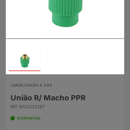
CANALIZAÇÃO E GÁS
União R/ Macho PPR
REF SP22022387
DISPONÍVEL