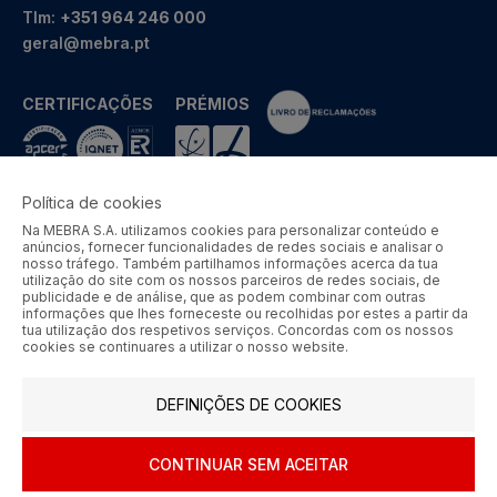
Tlm:
+351 964 246 000
geral@mebra.pt
CERTIFICAÇÕES
PRÉMIOS
Política de cookies
Na MEBRA S.A. utilizamos cookies para personalizar conteúdo e
MEBRA - Comércio por Grosso de Metais e Acessórios de Braga
anúncios, fornecer funcionalidades de redes sociais e analisar o
S.A. © 2026 Todos os direitos reservados.
nosso tráfego. Também partilhamos informações acerca da tua
utilização do site com os nossos parceiros de redes sociais, de
Aos preços apresentados acresce IVA à taxa em vigor.
publicidade e de análise, que as podem combinar com outras
informações que lhes forneceste ou recolhidas por estes a partir da
tua utilização dos respetivos serviços. Concordas com os nossos
SIGA-NOS
cookies se continuares a utilizar o nosso website.
DEFINIÇÕES DE COOKIES
CONTINUAR SEM ACEITAR