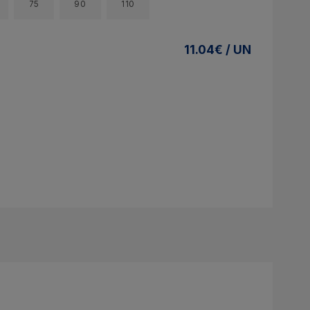
75
90
110
11.04€ / UN