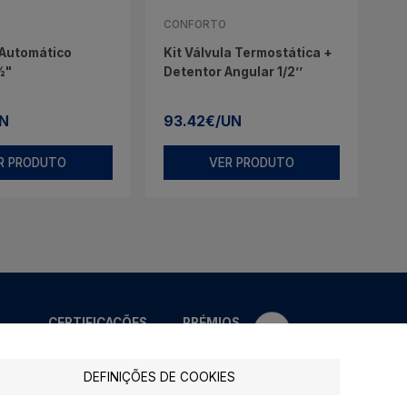
CONFORTO
 Automático
Kit Válvula Termostática +
½"
Detentor Angular 1/2’’
UN
93.42€/UN
R PRODUTO
VER PRODUTO
CERTIFICAÇÕES
PRÉMIOS
DEFINIÇÕES DE COOKIES