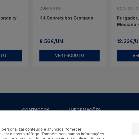
CONFORTO
CONFORTO
onda c/
Kit Cobretubos Cromado
Purgador
Mediano 
8.56€/UN
12.33€/
UTO
VER PRODUTO
VE
CONTACTOS
INFORMAÇÕES
Tel:
+351 253 929
600
 personalizar conteúdo e anúncios, fornecer
Tlm:
+351 964 246
nalisar o nosso tráfego. Também partilhamos informações
os nossos parceiros de redes sociais, de publicidade e de