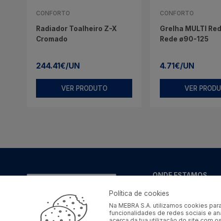
CONFORTO
CONFORTO
Radiador Toalheiro Z-X
Grelha MULTI Red
Cromado
Rede ø90-125
244.41€/UN
4.71€/UN
VER PRODUTO
VER PROD
ONDE ESTAMOS
Lugar do Barreiro,
Política de cookies
Apartado nº4
Na MEBRA S.A. utilizamos cookies para
4734-908 - Vila de
funcionalidades de redes sociais e a
acerca da tua utilização do site com 