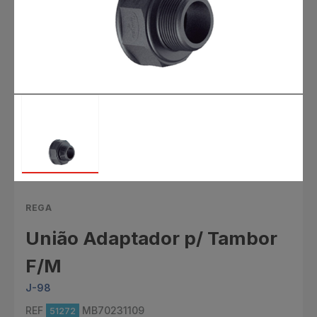
REGA
União Adaptador p/ Tambor
F/M
J-98
REF
MB70231109
51272