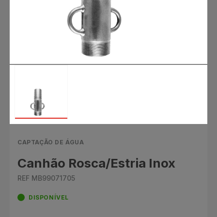
CAPTAÇÃO DE ÁGUA
Canhão Rosca/Estria Inox
REF MB99071705
DISPONÍVEL