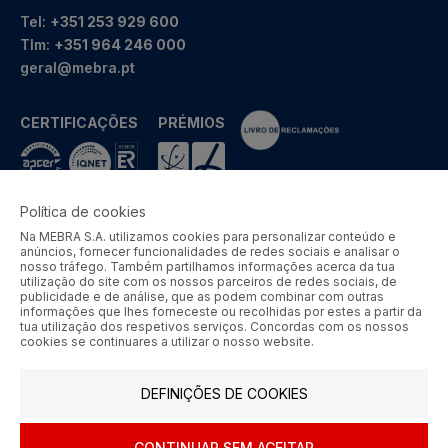
Tel:
+351 253 929 600
Tlm:
+351 964 246 000
geral@mebra.pt
CERTIFICAÇÕES
PRÉMIOS
Política de cookies
Na MEBRA S.A. utilizamos cookies para personalizar conteúdo e
MEBRA - Comércio por Grosso de Metais e Acessórios de Braga
anúncios, fornecer funcionalidades de redes sociais e analisar o
S.A. © 2026 Todos os direitos reservados.
nosso tráfego. Também partilhamos informações acerca da tua
utilização do site com os nossos parceiros de redes sociais, de
Aos preços apresentados acresce IVA à taxa em vigor.
publicidade e de análise, que as podem combinar com outras
informações que lhes forneceste ou recolhidas por estes a partir da
tua utilização dos respetivos serviços. Concordas com os nossos
SIGA-NOS
cookies se continuares a utilizar o nosso website.
DEFINIÇÕES DE COOKIES
CONTINUAR SEM ACEITAR