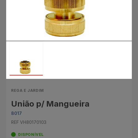
REGA E JARDIM
União p/ Mangueira
8017
REF VH80170103
DISPONÍVEL